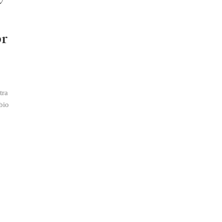
br
tra
bio