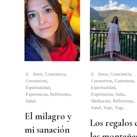
Amor
,
Consciencia
,
Amor
,
Consciencia
,
Coronavirus
,
Coronavirus
,
Cuarentena
,
Espiritualidad
,
Espiritualidad
,
Experiencias
,
Reflexiones
,
Experiencias
,
India
,
Salud
Meditación
,
Reflexiones
,
Salud
,
Viaje
,
Yoga
El milagro y
Los regalos 
mi sanación
las montañas